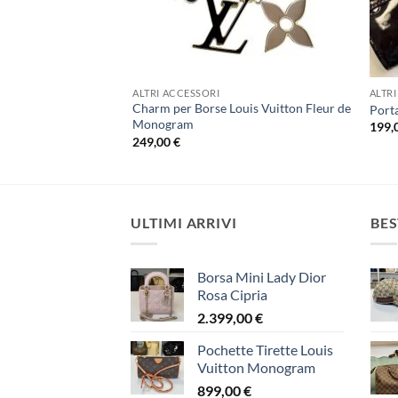
ALTRI ACCESSORI
ALTR
Charm per Borse Louis Vuitton Fleur de
 Gucci Cotone Nero
Porta
Monogram
199,
249,00
€
ULTIMI ARRIVI
BES
Borsa Mini Lady Dior
Rosa Cipria
2.399,00
€
Pochette Tirette Louis
Vuitton Monogram
899,00
€