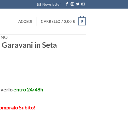
Newsletter
0
ACCEDI
CARRELLO /
0,00
€
INO
 Garavani in Seta
everlo
entro 24/48h
ompralo Subito!