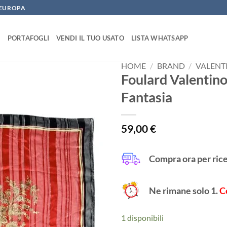
N EUROPA
E
PORTAFOGLI
VENDI IL TUO USATO
LISTA WHATSAPP
HOME
/
BRAND
/
VALENT
Foulard Valentino
Fantasia
59,00
€
Compra ora per ric
Ne rimane solo 1.
C
1 disponibili