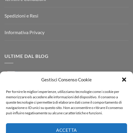
Spedizioni e Resi
Informativa Privacy
ULTIME DAL BLOG
Dove Vendere Borse Louis Vuitton Usate
Gestisci Consenso Cookie
su
1 commento
Dove
Vendere
Per fornire le migliori esperienze, utilizziamo tecnologie come i cookie per
Borse
Borsa Chanel Timeless Classique
Louis
memorizzare e/o accedere alle informazioni del dispositivo. Il consenso a
Nessun
Vuitton
queste tecnologie ci permetterà di elaborare dati come il comportamento di
commento
Usate
su
navigazione o ID unici su questo sito. Non acconsentire o ritirare il consenso
Borsa
Borsa Birkin Hermès
può influire negativamente su alcune caratteristiche e funzioni.
Chanel
Timeless
Nessun
Classique
commento
su
ACCETTA
Borsa
Borsa Shopping Gucci Ophidia GG