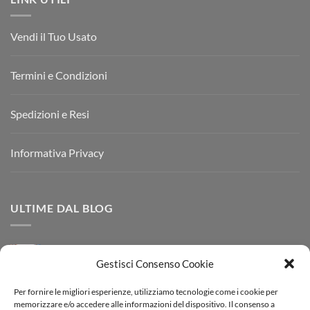
Vendi il Tuo Usato
Termini e Condizioni
Spedizioni e Resi
Informativa Privacy
ULTIME DAL BLOG
Dove Vendere Borse Louis Vuitton Usate
Gestisci Consenso Cookie
su
1 commento
Dove
Vendere
Per fornire le migliori esperienze, utilizziamo tecnologie come i cookie per
Borse
Borsa Chanel Timeless Classique
Louis
memorizzare e/o accedere alle informazioni del dispositivo. Il consenso a