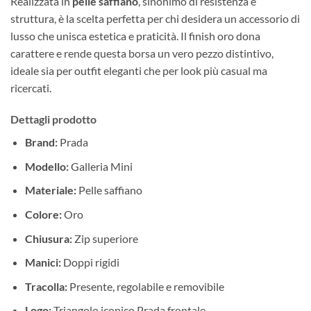
Realizzata in
pelle saffiano
, sinonimo di resistenza e
struttura, è la scelta perfetta per chi desidera un accessorio di
lusso che unisca estetica e praticità. Il finish oro dona
carattere e rende questa borsa un vero pezzo distintivo,
ideale sia per outfit eleganti che per look più casual ma
ricercati.
Dettagli prodotto
Brand:
Prada
Modello:
Galleria Mini
Materiale:
Pelle saffiano
Colore:
Oro
Chiusura:
Zip superiore
Manici:
Doppi rigidi
Tracolla:
Presente, regolabile e removibile
Logo:
Triangolo iconico Prada frontale